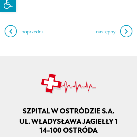
Nawigacja
poprzedni
następny
wpisu
SZPITAL W OSTRÓDZIE S.A.
UL. WŁADYSŁAWA JAGIEŁŁY 1
14-100 OSTRÓDA