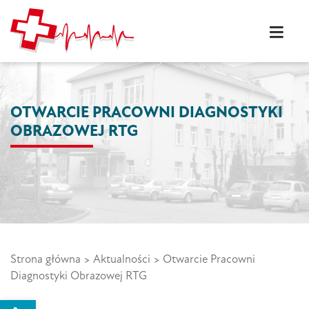
Skip
to
content
Szpital w Ostródzie S.A.
Wysoki poziom usług
medycznych szpital w
Ostródzie
OTWARCIE PRACOWNI DIAGNOSTYKI
OBRAZOWEJ RTG
Strona główna
>
Aktualności
>
Otwarcie Pracowni
Diagnostyki Obrazowej RTG
Open toolbar