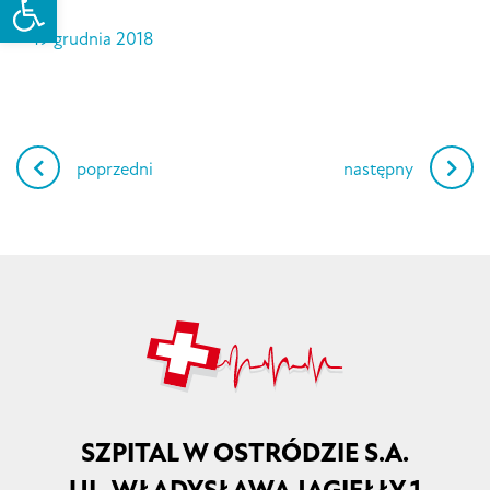
19 grudnia 2018
Nawigacja
poprzedni
następny
wpisu
SZPITAL W OSTRÓDZIE S.A.