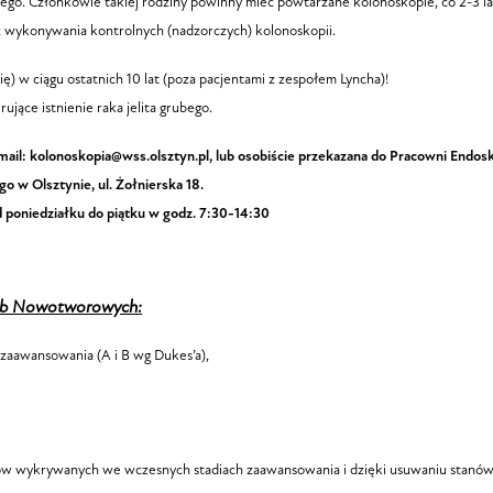
go. Członkowie takiej rodziny powinny mieć powtarzane kolonoskopie, co 2-3 lat
z wykonywania kontrolnych (nadzorczych) kolonoskopii.
ę) w ciągu ostatnich 10 lat (poza pacjentami z zespołem Lyncha)!
ujące istnienie raka jelita grubego.
mail: kolonoskopia@wss.olsztyn.pl, lub osobiście przekazana do Pracowni Endos
 w Olsztynie, ul. Żołnierska 18.
d poniedziałku do piątku w godz. 7:30-14:30
ób Nowotworowych:
aawansowania (A i B wg Dukes’a),
raków wykrywanych we wczesnych stadiach zaawansowania i dzięki usuwaniu stanó