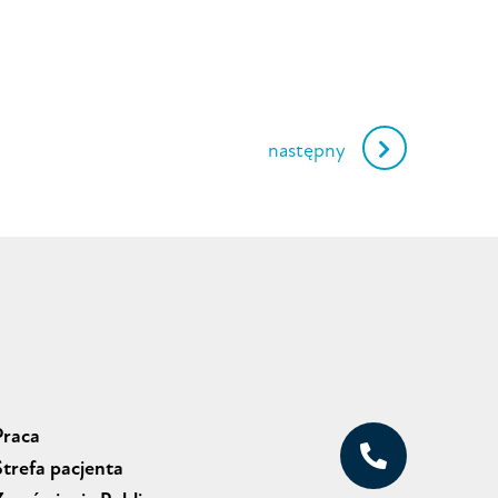
następny
Praca
Strefa pacjenta