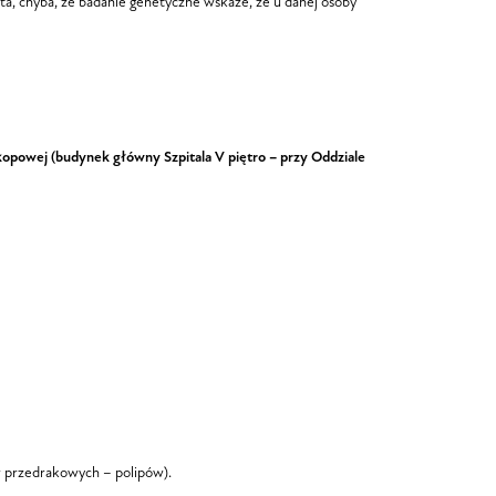
a, chyba, że badanie genetyczne wskaże, że u danej osoby
kopowej (budynek główny Szpitala V piętro – przy Oddziale
w przedrakowych – polipów).