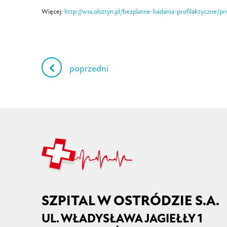
Więcej:
http://wss.olsztyn.pl/bezplatne-badania-profilaktyczne/pro
Nawigacja
poprzedni
wpisu
SZPITAL W OSTRÓDZIE S.A.
UL. WŁADYSŁAWA JAGIEŁŁY 1