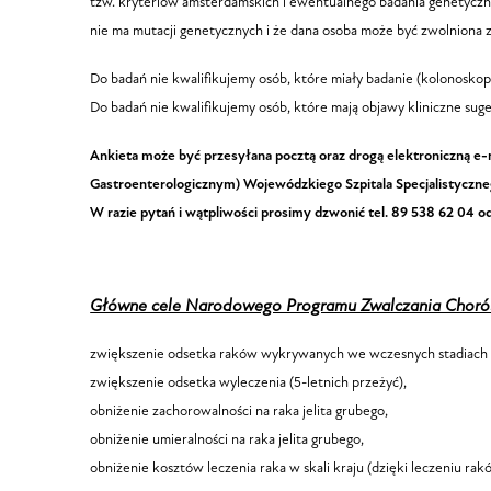
tzw. kryteriów amsterdamskich i ewentualnego badania genetyczne
nie ma mutacji genetycznych i że dana osoba może być zwolniona 
Do badań nie kwalifikujemy osób, które miały badanie (kolonoskopi
Do badań nie kwalifikujemy osób, które mają objawy kliniczne suger
Ankieta może być przesyłana pocztą oraz drogą elektroniczną e-
Gastroenterologicznym) Wojewódzkiego Szpitala Specjalistycznego
W razie pytań i wątpliwości prosimy dzwonić tel. 89 538 62 04 o
Główne cele Narodowego Programu Zwalczania Chor
zwiększenie odsetka raków wykrywanych we wczesnych stadiach z
zwiększenie odsetka wyleczenia (5-letnich przeżyć),
obniżenie zachorowalności na raka jelita grubego,
obniżenie umieralności na raka jelita grubego,
obniżenie kosztów leczenia raka w skali kraju (dzięki leczeniu 