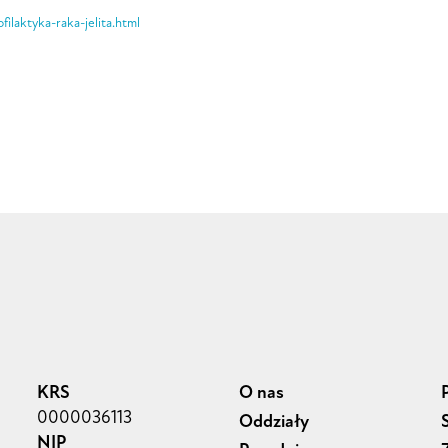
filaktyka-raka-jelita.html
KRS
O nas
0000036113
Oddziały
NIP