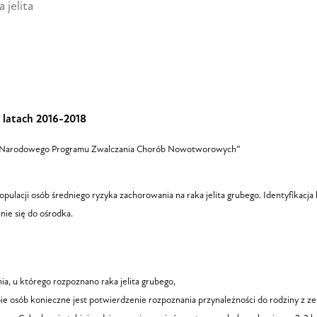
 jelita
 latach 2016-2018
h „Narodowego Programu Zwalczania Chorób Nowotworowych”
lacji osób średniego ryzyka zachorowania na raka jelita grubego. Identyfikacj
nie się do ośrodka.
a, u którego rozpoznano raka jelita grubego,
pie osób konieczne jest potwierdzenie rozpoznania przynależności do rodziny z z