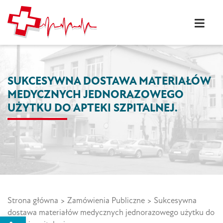
Skip
to
content
Szpital w Ostródzie S.A.
Wysoki poziom usług
medycznych szpital w
Ostródzie
SUKCESYWNA DOSTAWA MATERIAŁÓW
MEDYCZNYCH JEDNORAZOWEGO
UŻYTKU DO APTEKI SZPITALNEJ.
Strona główna
>
Zamówienia Publiczne
>
Sukcesywna
dostawa materiałów medycznych jednorazowego użytku do
Open toolbar